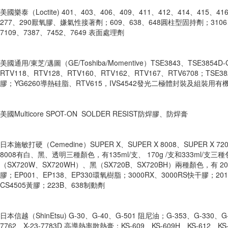
美國樂泰（Loctite) 401、403、406、409、411、412、414、415、4
277、290厭氧膠、嫌氣性接著劑；609、638、648圓柱型固持劑；3106、3
7109、7387、7452、7649 表面處理劑
美國通用/東芝/邁圖（GE/Toshiba/Momentive）TSE3843、TSE3854
RTV118、RTV128、RTV160、RTV162、RTV167、RTV6708；TSE38
膠；YG6260導熱硅脂、RTV615，IVS4542發光二極體封裝及組裝用有
美國Multicore SPOT-ON SOLDER RESIST防焊膠、防焊膏
日本施敏打硬（Cemedine）SUPER X、SUPER X 8008、SUPER
8008有白、黑、透明三種顏色，有135ml/支、 170g /支和333ml/支三種包裝，
（SX720W、SX720WH）、黑（SX720B、SX720BH）兩種顏色，有 200g
膠；EP001、EP138、EP330環氧樹脂；3000RX、3000RS快干膠；201、57
CS4505黃膠；223B、638制動劑
日本信越（ShinEtsu) G-30、G-40、G-501 阻尼油；G-353、G-330、G-
7762、X-23-7783D 高導熱率散熱膏；KS-609、KS-609H、KS-612、KS