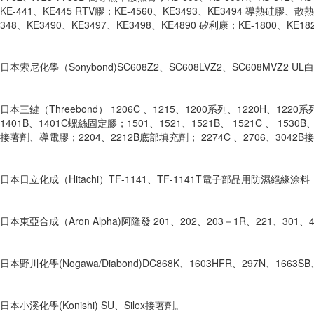
KE-441、KE445 RTV膠；KE-4560、KE3493、KE3494 導熱硅膠、散熱
348、KE3490、KE3497、KE3498、KE4890 矽利康；KE-1800、KE18
日本索尼化學（Sonybond)SC608Z2、SC608LVZ2、SC608MVZ2 U
日本三鍵（Threebond） 1206C 、1215、1200系列、1220H、122
1401B、1401C螺絲固定膠；1501、1521、1521B、 1521C 、 1530
接著劑、導電膠；2204、2212B底部填充劑； 2274C 、2706、3042B
日本日立化成（Hitachi）TF-1141、TF-1141T電子部品用防濕絕緣涂料
日本東亞合成（Aron Alpha)阿隆發 201、202、203－1R、221、301
日本野川化學(Nogawa/Diabond)DC868K、1603HFR、297N、16
日本小溪化學(Konishi) SU、Silex接著劑。