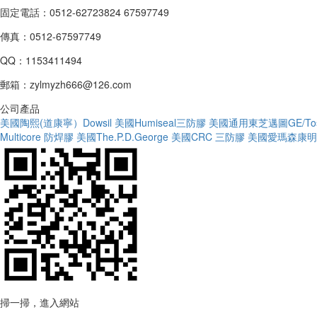
固定電話：0512-62723824 67597749
傳真：0512-67597749
QQ：1153411494
郵箱：zylmyzh666@126.com
公司產品
美國陶熙(道康寧）Dowsil
美國Humiseal三防膠
美國通用東芝邁圖GE/Tos
Multicore 防焊膠
美國The.P.D.George
美國CRC 三防膠
美國愛瑪森康明Em
掃一掃，進入網站