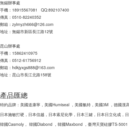
無錫辦事處
手機：18915567081 QQ:892107400
傳真：0510-82240352
郵箱：zylmyzh666@126.com
地址：無錫市新區長江路12號
昆山辦事處
手機：15862410975
傳真：0512-61756912
郵箱：hdkjyxgs888@163.com
地址：昆山市長江北路158號
產品匯總
特約品牌：美國道康寧，美國Humiseal ，美國氰特，美國3M ，德國漢高樂
日本施敏打硬，日本信越，日本索尼化學，日本三鍵，日本日立化成，日
韓國Casmoly， 韓國Diabond ，韓國Maxbond ，臺灣天寶硅膠TS-500