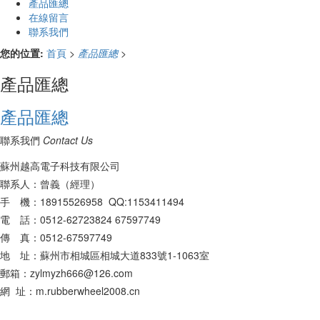
產品匯總
在線留言
聯系我們
您的位置:
首頁
>
產品匯總
>
產品匯總
產品匯總
聯系我們
Contact Us
蘇州越高電子科技有限公司
聯系人：曾義（經理）
手 機：18915526958 QQ:1153411494
電 話：0512-62723824 67597749
傳 真：0512-67597749
地 址：蘇州市相城區相城大道833號1-1063室
郵箱：zylmyzh666@126.com
網 址：m.rubberwheel2008.cn