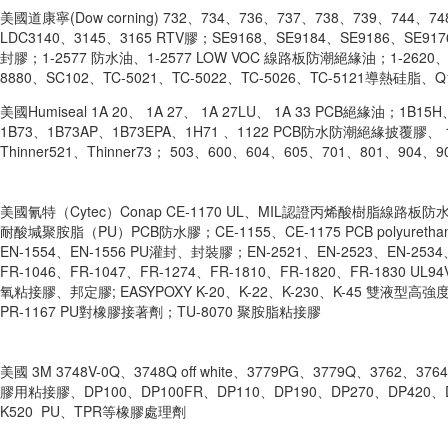
美國道康寧(Dow corning) 732、734、736、737、738、739、744
LDC3140、3145、3165 RTV膠；SE9168、SE9184、SE9186、SE91
封膠；1-2577 防水油、1-2577 LOW VOC 線路板防潮絕緣油；1-2620、3-
8880、SC102、TC-5021、TC-5022、TC-5026、TC-5121導熱硅脂、
美國Humiseal 1A 20、 1A 27、 1A 27LU、 1A 33 PCB絕緣油；1B
1B73、1B73AP、1B73EPA、1H71 、1122 PCB防水防潮絕緣披覆膠、 
Thinner521、Thinner73； 503、600、604、605、701、801、904、
美國氰特（Cytec）Conap CE-1170 UL、MIL認證丙烯酸樹脂線路板防水防
耐酸堿聚胺脂（PU）PCB防水膠；CE-1155、CE-1175 PCB polyurethane 
EN-1554、EN-1556 PU灌封、封裝膠；EN-2521、EN-2523、EN-2534、
FR-1046、FR-1047、FR-1274、FR-1810、FR-1820、FR-1830 
氧粘接膠、邦定膠; EASYPOXY K-20、K-22、K-230、K-45 雙液型高
PR-1167 PU對橡膠接著劑；TU-8070 聚胺脂粘接膠
美國 3M 3748V-0Q、3748Q off white、3779PG、3779Q、37
膠用粘接膠、DP100、DP100FR、DP110、DP190、DP270、DP420、DP
K520 PU、TPR等橡膠處理劑