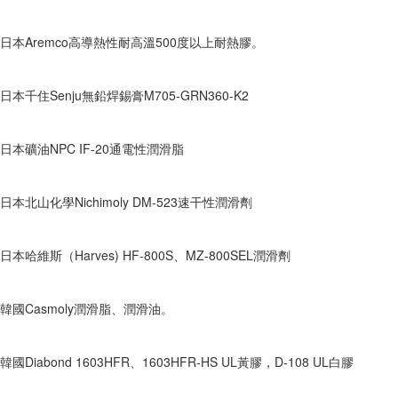
日本Aremco高導熱性耐高溫500度以上耐熱膠。
日本千住Senju無鉛焊錫膏M705-GRN360-K2
日本礦油NPC IF-20通電性潤滑脂
日本北山化學Nichimoly DM-523速干性潤滑劑
日本哈維斯（Harves) HF-800S、MZ-800SEL潤滑劑
韓國Casmoly潤滑脂、潤滑油。
韓國Diabond 1603HFR、1603HFR-HS UL黃膠，D-108 UL白膠